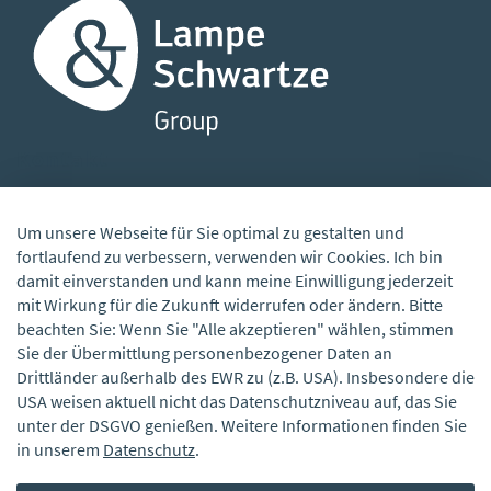
Kontakt
Lampe & Schwartze KG
Um unsere Webseite für Sie optimal zu gestalten und
Versicherungsbörse
fortlaufend zu verbessern, verwenden wir Cookies. Ich bin
damit einverstanden und kann meine Einwilligung jederzeit
Herrlichkeit 5 – 6
mit Wirkung für die Zukunft widerrufen oder ändern. Bitte
28199 Bremen
beachten Sie: Wenn Sie "Alle akzeptieren" wählen, stimmen
Sie der Übermittlung personenbezogener Daten an
T
+49 (0)421 5907-01
Drittländer außerhalb des EWR zu (z.B. USA). Insbesondere die
F +49 (0)421 5907-139
USA weisen aktuell nicht das Datenschutzniveau auf, das Sie
unter der DSGVO genießen. Weitere Informationen finden Sie
Unter
+49 (0)421 5907-01
in unserem
Datenschutz
.
sind wir für Sie erreichbar.